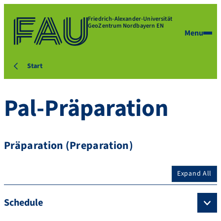
Friedrich-Alexander-Universität
GeoZentrum Nordbayern EN
Menu
Start
Pal-Präparation
Präparation (Preparation)
Expand All
Schedule