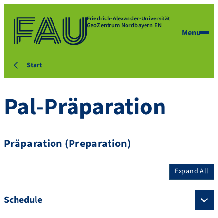
Friedrich-Alexander-Universität
GeoZentrum Nordbayern EN
Menu
Start
Pal-Präparation
Präparation (Preparation)
Expand All
Schedule