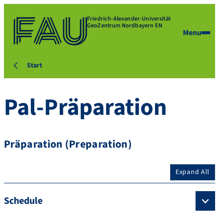
Friedrich-Alexander-Universität
GeoZentrum Nordbayern EN
Menu
Start
Pal-Präparation
Präparation (Preparation)
Expand All
Schedule