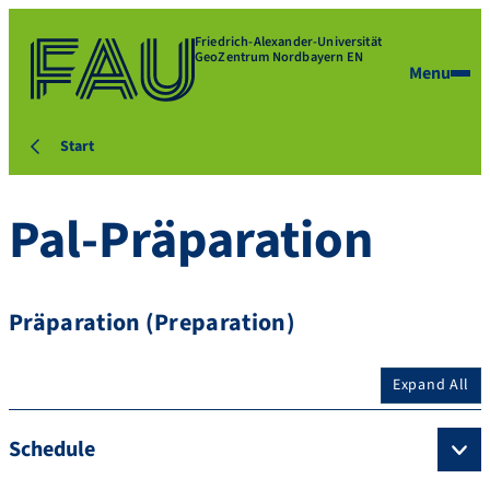
Friedrich-Alexander-Universität
GeoZentrum Nordbayern EN
Menu
Start
Pal-Präparation
Präparation (Preparation)
Expand All
Schedule