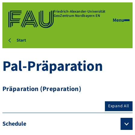
Friedrich-Alexander-Universität
GeoZentrum Nordbayern EN
Menu
Start
Pal-Präparation
Präparation (Preparation)
Expand All
Schedule