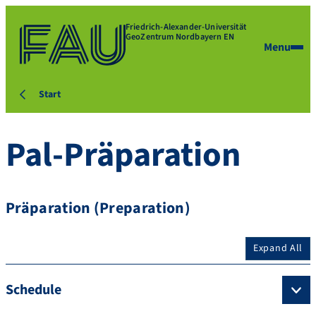
Friedrich-Alexander-Universität
GeoZentrum Nordbayern EN
Menu
Start
Pal-Präparation
Präparation (Preparation)
Expand All
Schedule