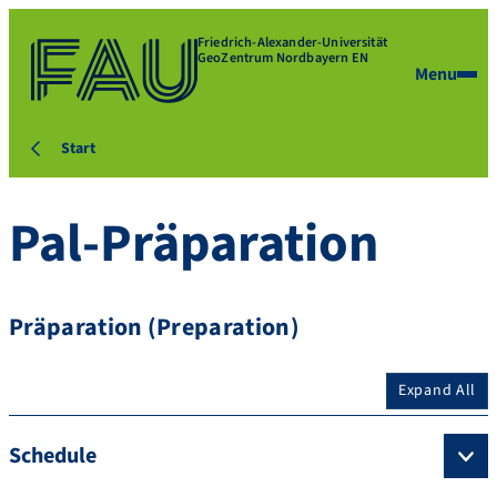
Friedrich-Alexander-Universität
GeoZentrum Nordbayern EN
Menu
Start
Pal-Präparation
Präparation (Preparation)
Expand All
Schedule