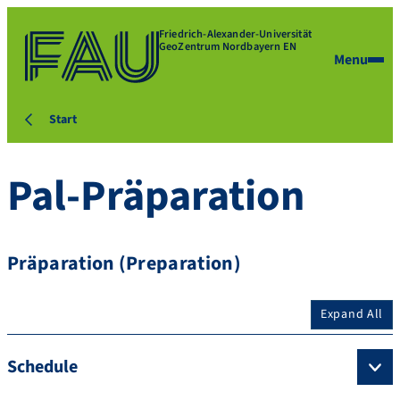
Friedrich-Alexander-Universität
GeoZentrum Nordbayern EN
Menu
Start
Pal-Präparation
Präparation (Preparation)
Expand All
Schedule