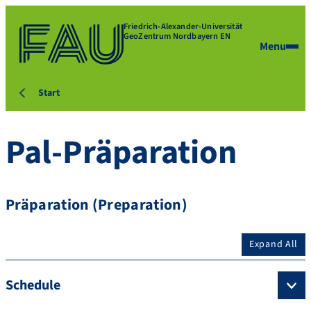
Friedrich-Alexander-Universität
GeoZentrum Nordbayern EN
Menu
Start
Pal-Präparation
Präparation (Preparation)
Expand All
Schedule