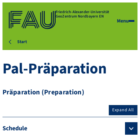
Friedrich-Alexander-Universität
GeoZentrum Nordbayern EN
Menu
Start
Pal-Präparation
Präparation (Preparation)
Expand All
Schedule