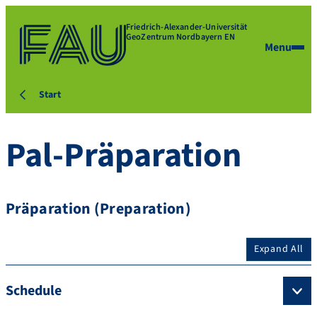
Friedrich-Alexander-Universität
GeoZentrum Nordbayern EN
Menu
Start
Pal-Präparation
Präparation (Preparation)
Expand All
Schedule