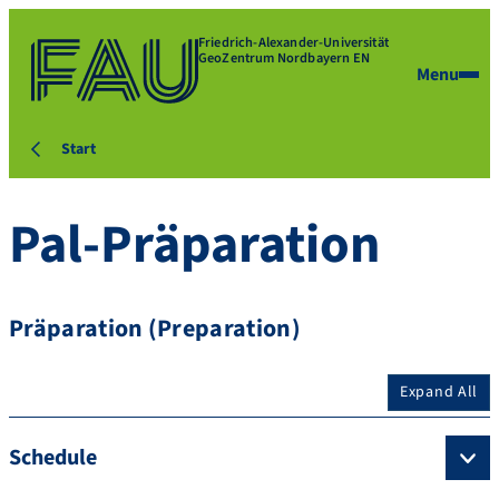
Friedrich-Alexander-Universität
GeoZentrum Nordbayern EN
Menu
Start
Pal-Präparation
Präparation (Preparation)
Expand All
Schedule