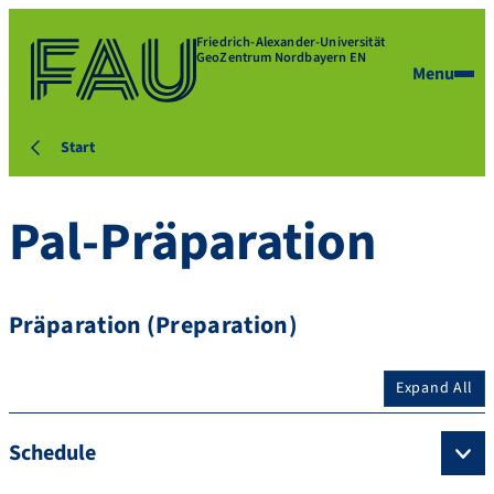
Friedrich-Alexander-Universität
GeoZentrum Nordbayern EN
Menu
Start
Pal-Präparation
Präparation (Preparation)
Expand All
Schedule