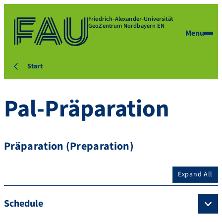
Friedrich-Alexander-Universität
GeoZentrum Nordbayern EN
Menu
Start
Pal-Präparation
Präparation (Preparation)
Expand All
Schedule