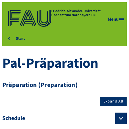
Friedrich-Alexander-Universität
GeoZentrum Nordbayern EN
Menu
Start
Pal-Präparation
Präparation (Preparation)
Expand All
Schedule