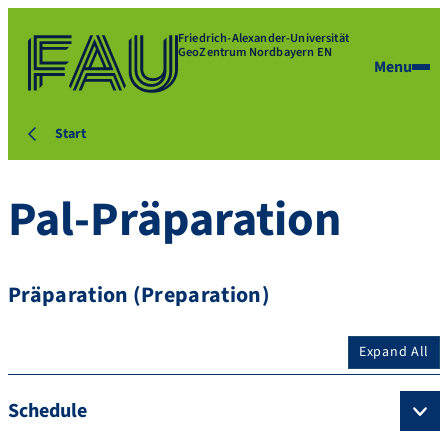
Friedrich-Alexander-Universität
GeoZentrum Nordbayern EN
Menu
Start
Pal-Präparation
Präparation (Preparation)
Expand All
Schedule