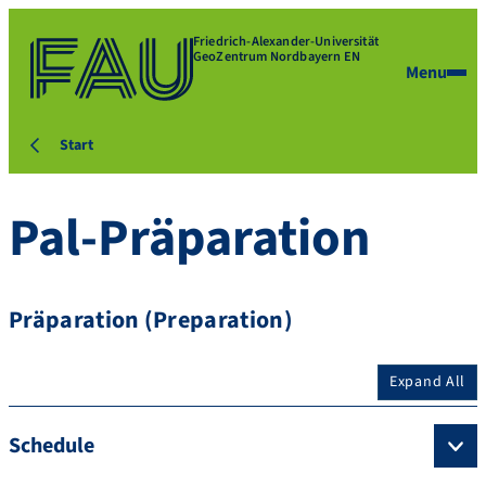
Friedrich-Alexander-Universität
GeoZentrum Nordbayern EN
Menu
Start
Pal-Präparation
Präparation (Preparation)
Expand All
Schedule