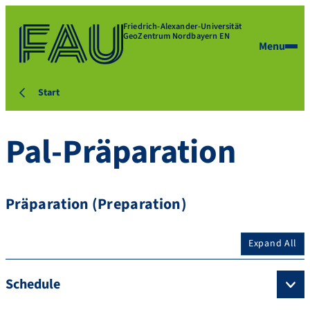
Friedrich-Alexander-Universität
GeoZentrum Nordbayern EN
Menu
Start
Pal-Präparation
Präparation (Preparation)
Expand All
Schedule