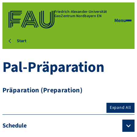
Friedrich-Alexander-Universität
GeoZentrum Nordbayern EN
Menu
Start
Pal-Präparation
Präparation (Preparation)
Expand All
Schedule