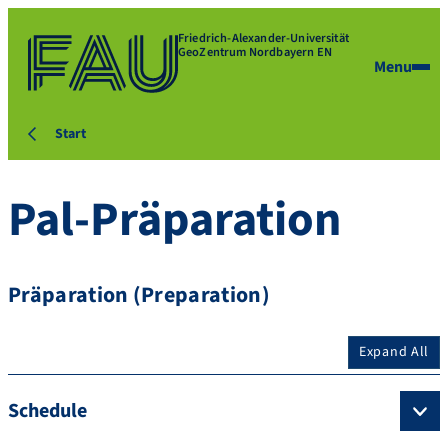
Friedrich-Alexander-Universität
GeoZentrum Nordbayern EN
Menu
Start
Pal-Präparation
Präparation (Preparation)
Expand All
Schedule