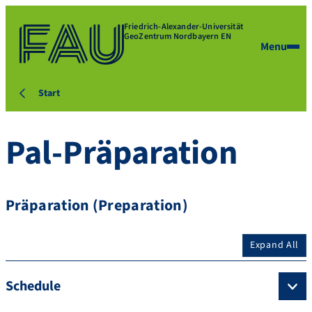
Friedrich-Alexander-Universität
GeoZentrum Nordbayern EN
Menu
Start
Pal-Präparation
Präparation (Preparation)
Expand All
Schedule