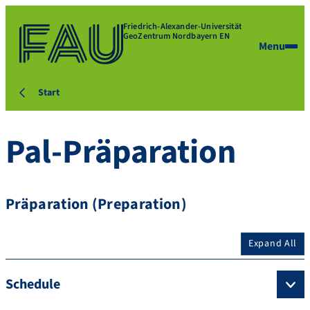
Friedrich-Alexander-Universität
GeoZentrum Nordbayern EN
Menu
Start
Pal-Präparation
Präparation (Preparation)
Expand All
Schedule