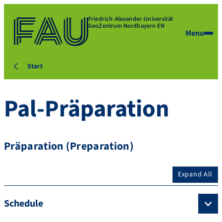
Friedrich-Alexander-Universität
GeoZentrum Nordbayern EN
Menu
Start
Pal-Präparation
Präparation (Preparation)
Expand All
Schedule