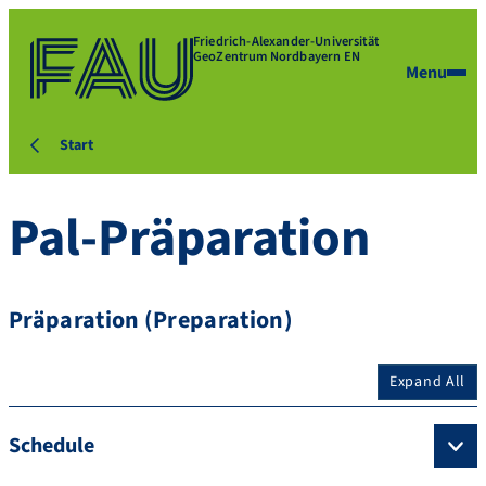
Friedrich-Alexander-Universität
GeoZentrum Nordbayern EN
Menu
Start
Pal-Präparation
Präparation (Preparation)
Expand All
Schedule