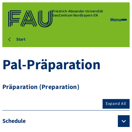
Friedrich-Alexander-Universität
GeoZentrum Nordbayern EN
Menu
Start
Pal-Präparation
Präparation (Preparation)
Expand All
Schedule