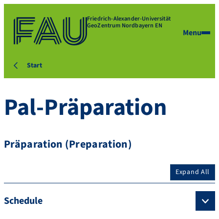
Friedrich-Alexander-Universität
GeoZentrum Nordbayern EN
Menu
Start
Pal-Präparation
Präparation (Preparation)
Expand All
Schedule