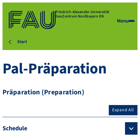
Friedrich-Alexander-Universität
GeoZentrum Nordbayern EN
Menu
Start
Pal-Präparation
Präparation (Preparation)
Expand All
Schedule