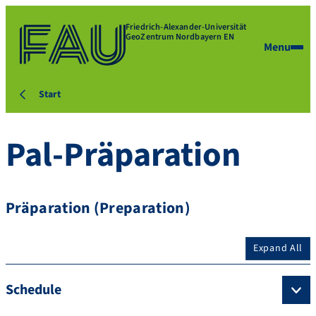
Friedrich-Alexander-Universität
GeoZentrum Nordbayern EN
Menu
Start
Pal-Präparation
Präparation (Preparation)
Expand All
Schedule