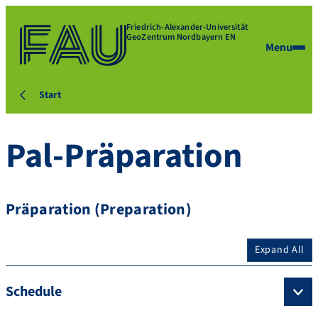
Friedrich-Alexander-Universität
GeoZentrum Nordbayern EN
Menu
Start
Pal-Präparation
Präparation (Preparation)
Expand All
Schedule