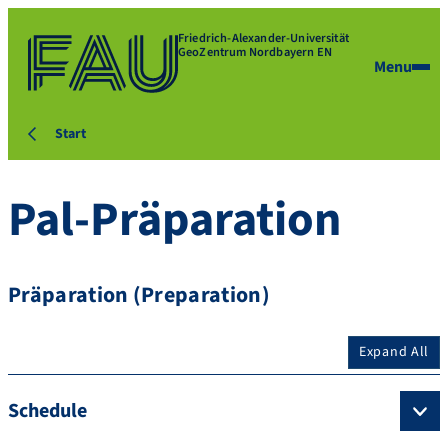
Friedrich-Alexander-Universität
GeoZentrum Nordbayern EN
Menu
Start
Pal-Präparation
Präparation (Preparation)
Expand All
Schedule