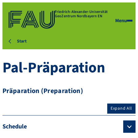
Friedrich-Alexander-Universität
GeoZentrum Nordbayern EN
Menu
Start
Pal-Präparation
Präparation (Preparation)
Expand All
Schedule