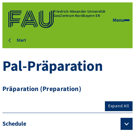
Friedrich-Alexander-Universität
GeoZentrum Nordbayern EN
Menu
Start
Pal-Präparation
Präparation (Preparation)
Expand All
Schedule