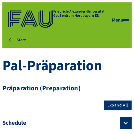
Friedrich-Alexander-Universität
GeoZentrum Nordbayern EN
Menu
Start
Pal-Präparation
Präparation (Preparation)
Expand All
Schedule