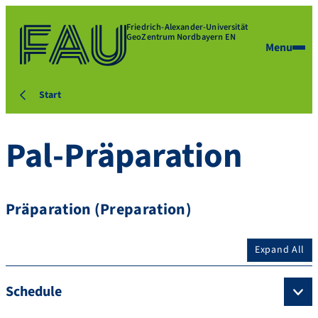
Friedrich-Alexander-Universität
GeoZentrum Nordbayern EN
Menu
Start
Pal-Präparation
Präparation (Preparation)
Expand All
Schedule