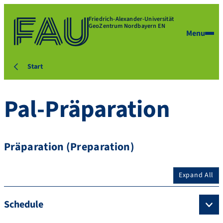
Friedrich-Alexander-Universität
GeoZentrum Nordbayern EN
Menu
Start
Pal-Präparation
Präparation (Preparation)
Expand All
Schedule