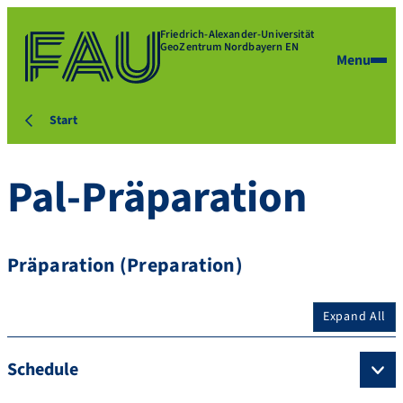
Friedrich-Alexander-Universität
GeoZentrum Nordbayern EN
Menu
Start
Pal-Präparation
Präparation (Preparation)
Expand All
Schedule