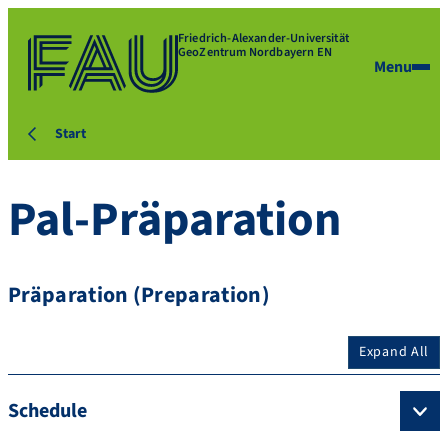
Friedrich-Alexander-Universität
GeoZentrum Nordbayern EN
Menu
Start
Pal-Präparation
Präparation (Preparation)
Expand All
Schedule