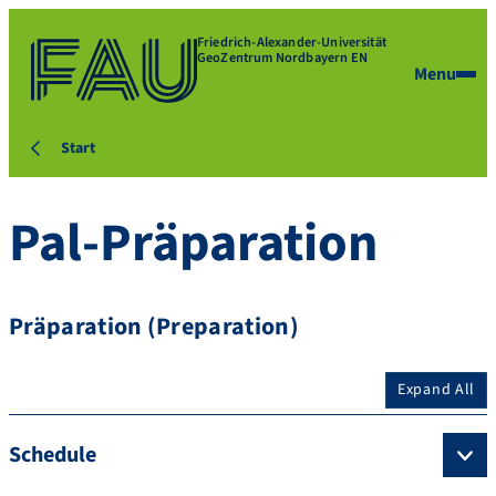
Friedrich-Alexander-Universität
GeoZentrum Nordbayern EN
Menu
Start
Pal-Präparation
Präparation (Preparation)
Expand All
Schedule