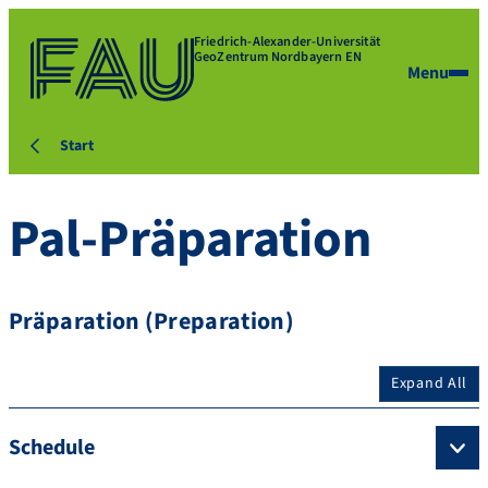
Friedrich-Alexander-Universität
GeoZentrum Nordbayern EN
Menu
Start
Pal-Präparation
Präparation (Preparation)
Expand All
Schedule