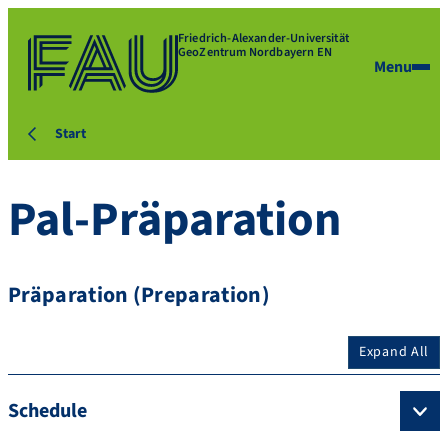
Friedrich-Alexander-Universität
GeoZentrum Nordbayern EN
Menu
Start
Pal-Präparation
Präparation (Preparation)
Expand All
Schedule