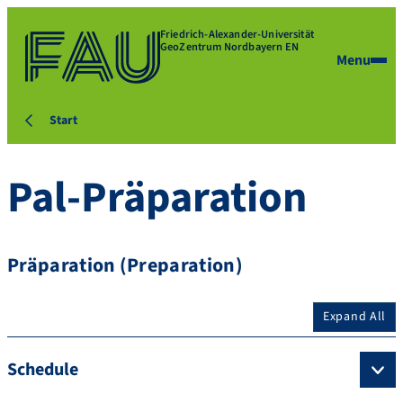
Friedrich-Alexander-Universität
GeoZentrum Nordbayern EN
Menu
Start
Pal-Präparation
Präparation (Preparation)
Expand All
Schedule