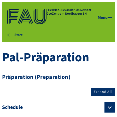
Friedrich-Alexander-Universität
GeoZentrum Nordbayern EN
Menu
Start
Pal-Präparation
Präparation (Preparation)
Expand All
Schedule