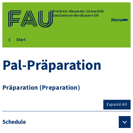
Friedrich-Alexander-Universität
GeoZentrum Nordbayern EN
Menu
Start
Pal-Präparation
Präparation (Preparation)
Expand All
Schedule