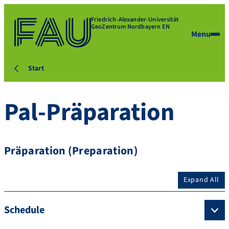
Friedrich-Alexander-Universität
GeoZentrum Nordbayern EN
Menu
Start
Pal-Präparation
Präparation (Preparation)
Expand All
Schedule