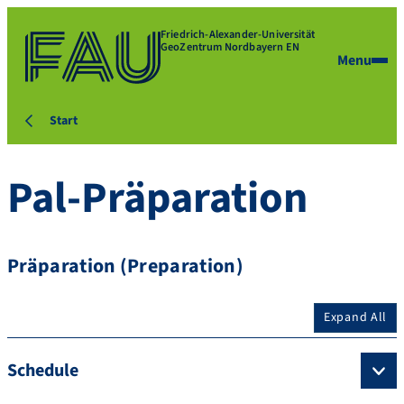
Friedrich-Alexander-Universität
GeoZentrum Nordbayern EN
Menu
Start
Pal-Präparation
Präparation (Preparation)
Expand All
Schedule