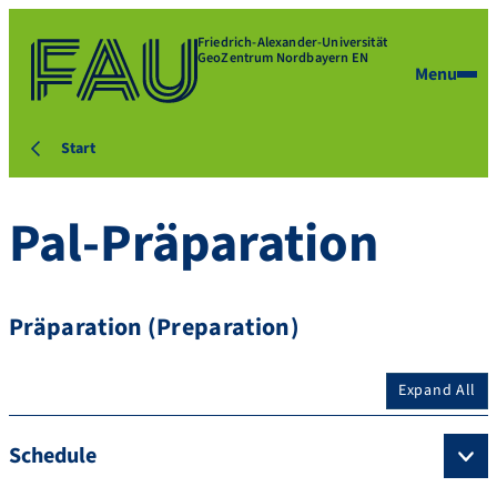
Friedrich-Alexander-Universität
GeoZentrum Nordbayern EN
Menu
Start
Pal-Präparation
Präparation (Preparation)
Expand All
Schedule