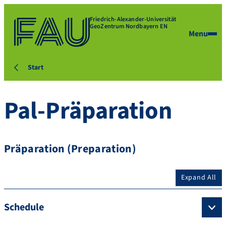
Friedrich-Alexander-Universität
GeoZentrum Nordbayern EN
Menu
Start
Pal-Präparation
Präparation (Preparation)
Expand All
Schedule