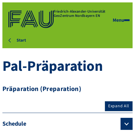
Friedrich-Alexander-Universität
GeoZentrum Nordbayern EN
Menu
Start
Pal-Präparation
Präparation (Preparation)
Expand All
Schedule