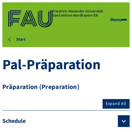
Friedrich-Alexander-Universität
GeoZentrum Nordbayern EN
Menu
Start
Pal-Präparation
Präparation (Preparation)
Expand All
Schedule