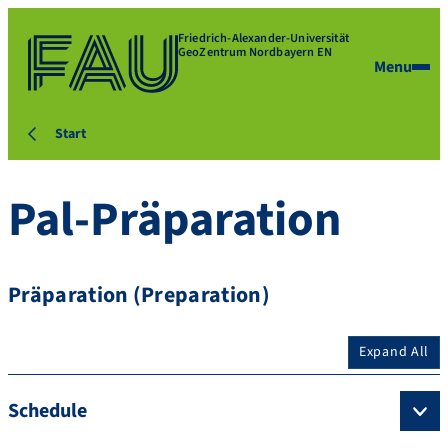
Friedrich-Alexander-Universität
GeoZentrum Nordbayern EN
Menu
Start
Pal-Präparation
Präparation (Preparation)
Expand All
Schedule